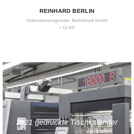
1
REINHARD BERLIN
2
Unternehmensgründer: BerlinDruck GmbH
+ Co KG
0
3
1
4
0
2
5
0
1
3
6
1
2
4
7
2021 gedruckte Tischkalender
2
3
5
8