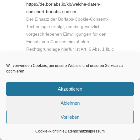
https://de.borlabs.io/kb/welche-daten-
speichert-borlabs-cookie/
.
Der Einsatz der Borlabs-Cookie-Consent-
Technologie erfolgt, um die gesetzlich
vorgeschriebenen Einwilligungen für den
Einsatz von Cookies einzuholen.
Rechtsgrundlage hierfür ist Art. 6 Abs. 1 lit. c
DSGVO.
Server-Log-Dateien
Wir verwenden Cookies, um unsere Website und unseren Service zu
optimieren.
Der Provider der Seiten erhebt und
speichert automatisch Informationen in so
Akzeptieren
genannten Server-Log-Dateien, die Ihr
Browser automatisch an uns übermittelt.
Ablehnen
Dies sind:
Browsertyp und Browserversion
Vorlieben
verwendetes Betriebssystem
Referrer URL
Cookie-Richtlinie
Datenschutz
Impressum
Hostname des zugreifenden Rechners